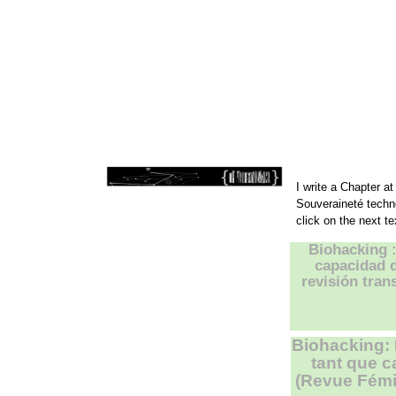
I write a Chapter a
Souveraineté techn
click on the next t
Biohacking :
capacidad d
revisión tran
Biohacking: 
tant que ca
(Revue Fémi